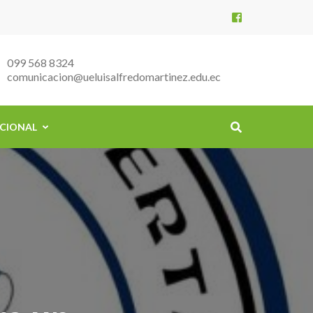
099 568 8324
comunicacion@ueluisalfredomartinez.edu.ec
ICIONAL