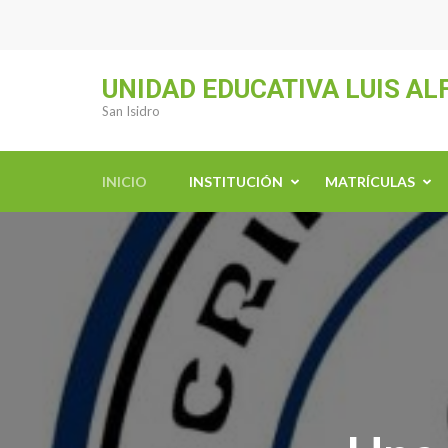
Saltar
al
contenido
UNIDAD EDUCATIVA LUIS A
(presiona
San Isidro
la
tecla
Intro)
INICIO
INSTITUCIÓN
MATRÍCULAS