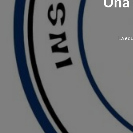
Una 
La edu