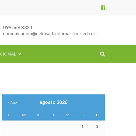
099 568 8324
comunicacion@ueluisalfredomartinez.edu.ec
ICIONAL
agosto 2026
« Ago
L
M
X
J
V
S
D
1
2