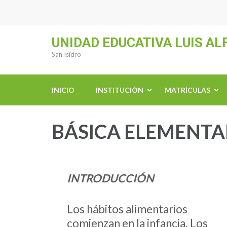
Saltar
al
contenido
UNIDAD EDUCATIVA LUIS A
(presiona
San Isidro
la
tecla
INICIO
INSTITUCIÓN
MATRÍCULAS
Intro)
BÁSICA ELEMENTAL 
INTRODUCCIÓN
Los hábitos alimentarios
comienzan en la infancia. Los