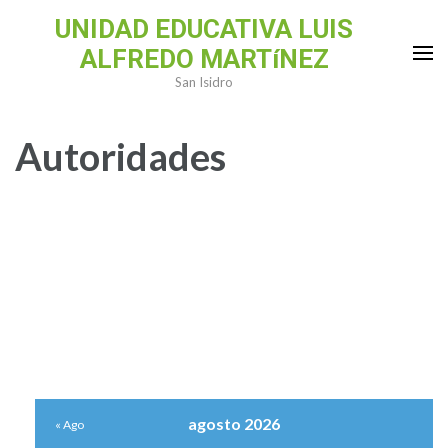
Saltar
UNIDAD EDUCATIVA LUIS
al
ALFREDO MARTíNEZ
contenido
San Isidro
(presiona
la
Autoridades
tecla
Intro)
agosto 2026
« Ago