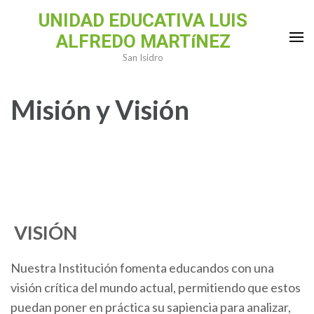
Saltar
UNIDAD EDUCATIVA LUIS
al
ALFREDO MARTíNEZ
contenido
San Isidro
(presiona
la
Misión y Visión
tecla
Intro)
VISIÓN
Nuestra Institución fomenta educandos con una
visión crítica del mundo actual, permitiendo que estos
puedan poner en práctica su sapiencia para analizar,